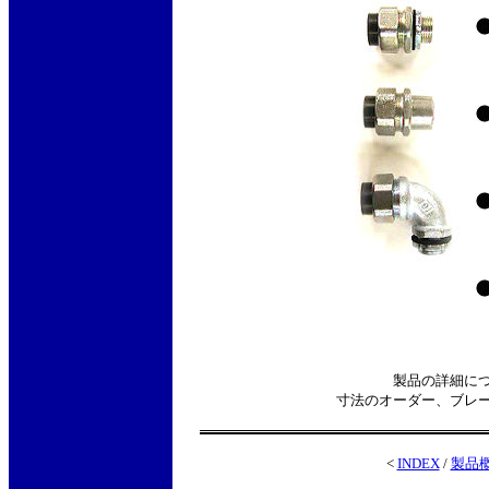
製品の詳細に
寸法のオーダー、ブレ
<
INDEX
/
製品概